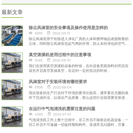
最新文章
除尘风淋室的安全事项及操作使用是怎样的
5398
2022-09-13
除尘风淋室用于吹除进入净化厂房的人体和携带物品表面附着的
尘埃，同时除尘风淋室也起气闸的作用，防止未经净化的空气进
入洁净区域，
真空滚揉机使用过程中的注意事项
5465
2022-08-10
我们在使用真空滚揉机设备的时候，在向设备里面加料封闭后应
该先开启真空泵抽真空，在达到一定的负压的时候，
风淋室对于安装环境有哪些要求
5708
2022-08-04
现在很多的生产行业对于环境的要求比较高，通常要在无菌的条
件下完成作业，以保证产品质量，那么这些行业就需要安装使用
风淋室。
在运行中气泡清洗机需要注意的问题
4380
2022-07-01
气泡清洗机工作上整个过程中，非工作员不能靠近机器设备；一
切工作员不可逾越一切旋转预制构件。造成常见问题时，尽量立
刻停止运作，