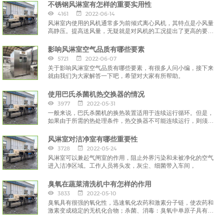
不锈钢风淋室有怎样的重要实用性
4161
2022-06-14
风淋室内使用的风机通常多为前倾式离心风机，其特点是小风量
高静压。提高送风量，无疑就是对风机的工况提出了更高的要
求，
影响风淋室空气品质有哪些要素
5721
2022-06-07
关于影响风淋室空气品质有哪些要素，有很多人问小编，接下来
就由我们为大家解答一下吧，希望对大家有所帮助。
使用巴氏杀菌机热交换器的情况
3977
2022-05-31
一般来说，巴氏杀菌机的换热装置适用于连续运行循环。但是，
如果由于所需的热处理条件，热交换器不可能连续运行，则须提
前采取预防措施，
风淋室对洁净室有哪些重要性
3728
2022-05-24
风淋室可以兼起气闸室的作用，阻止外界污染和未被净化的空气
进入洁净区域。工作人员将头发，灰尘、细菌带入车间，
臭氧在蔬菜清洗机中有怎样的作用
3833
2022-05-10
臭氧具有很强的氧化性，迅速氧化农药和激素分子链，使农药和
激素变成稳定的无机化合物；杀菌、消毒：臭氧中单原子具有很
强的渗透性，