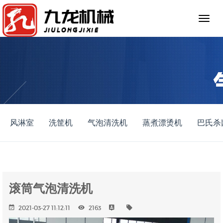
风淋室
洗筐机
气泡清洗机
蒸煮漂烫机
巴氏杀
滚筒气泡清洗机
2021-03-27 11:12:11
2163