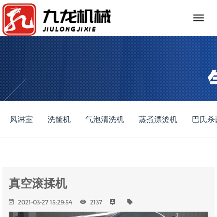
风淋室
洗筐机
气泡清洗机
蒸煮漂烫机
巴氏杀
真空滚揉机
2021-03-27 15:29:54
2137