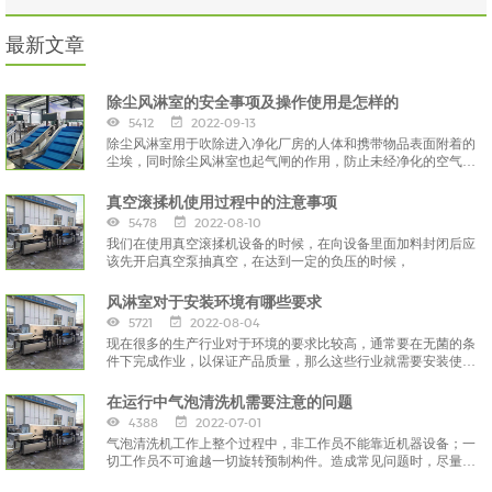
最新文章
除尘风淋室的安全事项及操作使用是怎样的
5412
2022-09-13
除尘风淋室用于吹除进入净化厂房的人体和携带物品表面附着的
尘埃，同时除尘风淋室也起气闸的作用，防止未经净化的空气进
入洁净区域，
真空滚揉机使用过程中的注意事项
5478
2022-08-10
我们在使用真空滚揉机设备的时候，在向设备里面加料封闭后应
该先开启真空泵抽真空，在达到一定的负压的时候，
风淋室对于安装环境有哪些要求
5721
2022-08-04
现在很多的生产行业对于环境的要求比较高，通常要在无菌的条
件下完成作业，以保证产品质量，那么这些行业就需要安装使用
风淋室。
在运行中气泡清洗机需要注意的问题
4388
2022-07-01
气泡清洗机工作上整个过程中，非工作员不能靠近机器设备；一
切工作员不可逾越一切旋转预制构件。造成常见问题时，尽量立
刻停止运作，