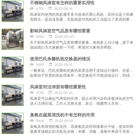
不锈钢风淋室有怎样的重要实用性
4170
2022-06-14
风淋室内使用的风机通常多为前倾式离心风机，其特点是小风量
高静压。提高送风量，无疑就是对风机的工况提出了更高的要
求，
影响风淋室空气品质有哪些要素
5730
2022-06-07
关于影响风淋室空气品质有哪些要素，有很多人问小编，接下来
就由我们为大家解答一下吧，希望对大家有所帮助。
使用巴氏杀菌机热交换器的情况
3993
2022-05-31
一般来说，巴氏杀菌机的换热装置适用于连续运行循环。但是，
如果由于所需的热处理条件，热交换器不可能连续运行，则须提
前采取预防措施，
风淋室对洁净室有哪些重要性
3736
2022-05-24
风淋室可以兼起气闸室的作用，阻止外界污染和未被净化的空气
进入洁净区域。工作人员将头发，灰尘、细菌带入车间，
臭氧在蔬菜清洗机中有怎样的作用
3846
2022-05-10
臭氧具有很强的氧化性，迅速氧化农药和激素分子链，使农药和
激素变成稳定的无机化合物；杀菌、消毒：臭氧中单原子具有很
强的渗透性，