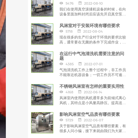
5476
2022-08-10
我们在使用真空滚揉机设备的时候，在向
设备里面加料封闭后应该先开启真空泵抽
真空，在达到一定的负压的时候，
风淋室对于安装环境有哪些要求
5718
2022-08-04
现在很多的生产行业对于环境的要求比较
高，通常要在无菌的条件下完成作业，以
保证产品质量，那么这些行业就需要安装
使用风淋室。
在运行中气泡清洗机需要注意的问
题
4385
2022-07-01
气泡清洗机工作上整个过程中，非工作员
不能靠近机器设备；一切工作员不可逾越
一切旋转预制构件。造成常见问题时，尽
量立刻停止运作，
不锈钢风淋室有怎样的重要实用性
4168
2022-06-14
风淋室内使用的风机通常多为前倾式离心
风机，其特点是小风量高静压。提高送风
量，无疑就是对风机的工况提出了更高的
要求，
影响风淋室空气品质有哪些要素
5729
2022-06-07
关于影响风淋室空气品质有哪些要素，有
很多人问小编，接下来就由我们为大家解
答一下吧，希望对大家有所帮助。