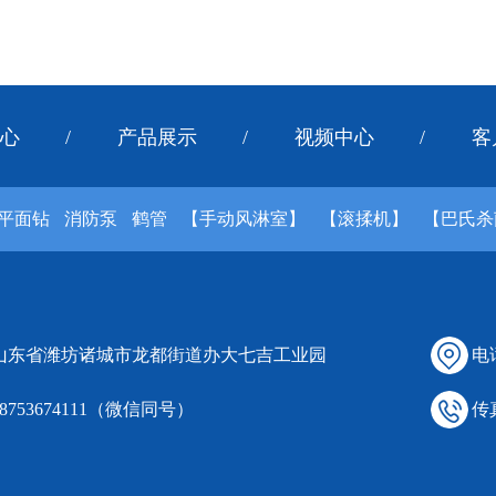
心
/
产品展示
/
视频中心
/
客
平面钻
消防泵
鹤管
【手动风淋室】
【滚揉机】
【巴氏杀
 山东省潍坊诸城市龙都街道办大七吉工业园
电话
18753674111（微信同号）
传真