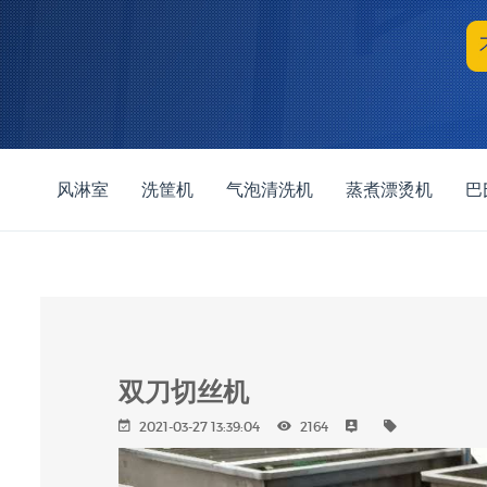
风淋室
洗筐机
气泡清洗机
蒸煮漂烫机
巴
双刀切丝机
2021-03-27 13:39:04
2164