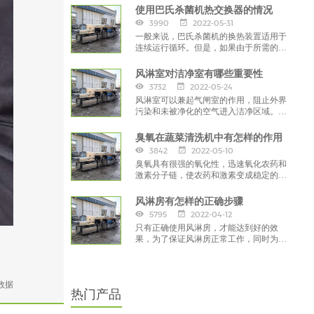
使用巴氏杀菌机热交换器的情况
3990
2022-05-31
一般来说，巴氏杀菌机的换热装置适用于
连续运行循环。但是，如果由于所需的热
处理条件，热交换器不可能连续运行，则
须提前采取预防措施，
风淋室对洁净室有哪些重要性
3732
2022-05-24
风淋室可以兼起气闸室的作用，阻止外界
污染和未被净化的空气进入洁净区域。工
作人员将头发，灰尘、细菌带入车间，
臭氧在蔬菜清洗机中有怎样的作用
3842
2022-05-10
臭氧具有很强的氧化性，迅速氧化农药和
激素分子链，使农药和激素变成稳定的无
机化合物；杀菌、消毒：臭氧中单原子具
有很强的渗透性，
风淋房有怎样的正确步骤
5795
2022-04-12
只有正确使用风淋房，才能达到好的效
果，为了保证风淋房正常工作，同时为了
保持净化车间的环境整洁，在使用风淋房
前，要注重正确的方法。
数据
热门产品