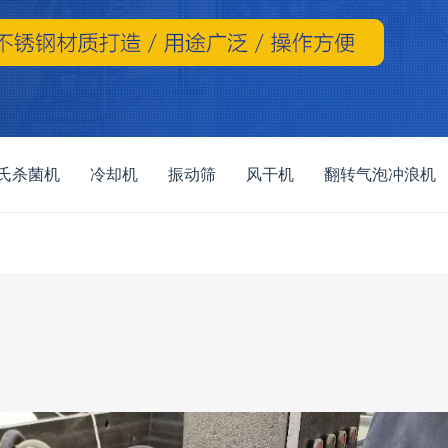
氏杀菌机
冷却机
振动筛
风干机
翻转气泡冲浪机