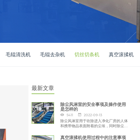
毛辊清洗机
毛辊去杂机
切丝切条机
真空滚揉机
最新文章
除尘风淋室的安全事项及操作使用
是怎样的
5411
2022-09-13
除尘风淋室用于吹除进入净化厂房的人体
和携带物品表面附着的尘埃，同时除尘风
淋室也起气闸的作用，防止未经净化的空
气进入洁净区域，
真空滚揉机使用过程中的注意事项