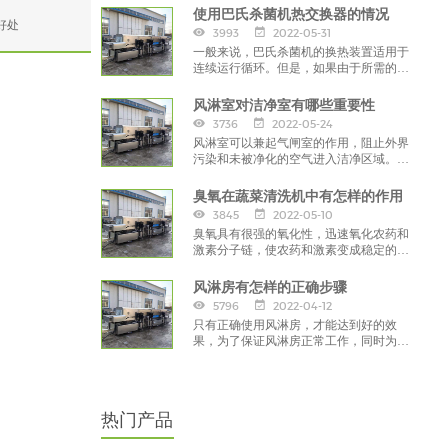
使用巴氏杀菌机热交换器的情况
好处
3993
2022-05-31
一般来说，巴氏杀菌机的换热装置适用于
连续运行循环。但是，如果由于所需的热
处理条件，热交换器不可能连续运行，则
须提前采取预防措施，
风淋室对洁净室有哪些重要性
3736
2022-05-24
风淋室可以兼起气闸室的作用，阻止外界
污染和未被净化的空气进入洁净区域。工
作人员将头发，灰尘、细菌带入车间，
臭氧在蔬菜清洗机中有怎样的作用
3845
2022-05-10
臭氧具有很强的氧化性，迅速氧化农药和
激素分子链，使农药和激素变成稳定的无
机化合物；杀菌、消毒：臭氧中单原子具
有很强的渗透性，
风淋房有怎样的正确步骤
5796
2022-04-12
只有正确使用风淋房，才能达到好的效
果，为了保证风淋房正常工作，同时为了
保持净化车间的环境整洁，在使用风淋房
前，要注重正确的方法。
热门产品