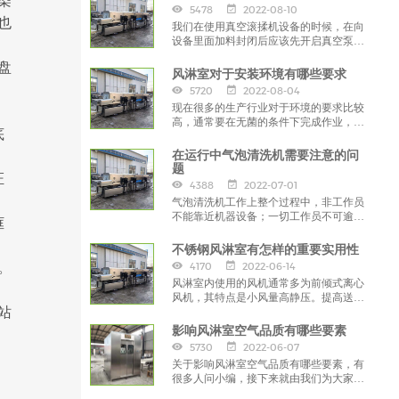
染
5478
2022-08-10
也
我们在使用真空滚揉机设备的时候，在向
设备里面加料封闭后应该先开启真空泵抽
真空，在达到一定的负压的时候，
盘
风淋室对于安装环境有哪些要求
5720
2022-08-04
现在很多的生产行业对于环境的要求比较
高，通常要在无菌的条件下完成作业，以
底
保证产品质量，那么这些行业就需要安装
使用风淋室。
在运行中气泡清洗机需要注意的问
题
证
4388
2022-07-01
气泡清洗机工作上整个过程中，非工作员
不能靠近机器设备；一切工作员不可逾越
框
一切旋转预制构件。造成常见问题时，尽
量立刻停止运作，
不锈钢风淋室有怎样的重要实用性
。
4170
2022-06-14
风淋室内使用的风机通常多为前倾式离心
风机，其特点是小风量高静压。提高送风
站
量，无疑就是对风机的工况提出了更高的
要求，
影响风淋室空气品质有哪些要素
5730
2022-06-07
关于影响风淋室空气品质有哪些要素，有
很多人问小编，接下来就由我们为大家解
答一下吧，希望对大家有所帮助。