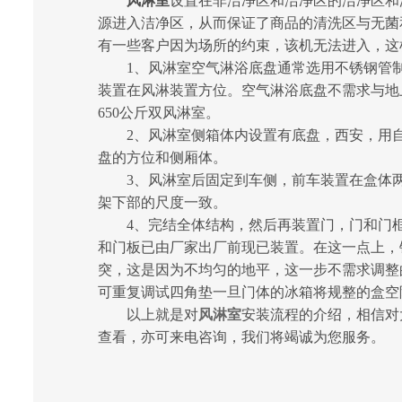
风淋室
设置在非洁净区和洁净区的洁净区和
源进入洁净区，从而保证了商品的清洗区与无菌
有一些客户因为场所的约束，该机无法进入，这
1、风淋室空气淋浴底盘通常选用不锈钢管制造
装置在风淋装置方位。空气淋浴底盘不需求与地上
650公斤双风淋室。
2、风淋室侧箱体内设置有底盘，西安，用自
盘的方位和侧厢体。
3、风淋室后固定到车侧，前车装置在盒体两
架下部的尺度一致。
4、完结全体结构，然后再装置门，门和门框
和门板已由厂家出厂前现已装置。在这一点上，
突，这是因为不均匀的地平，这一步不需求调整
可重复调试四角垫一旦门体的冰箱将规整的盒空
以上就是对
风淋室
安装流程的介绍，相信对
查看，亦可来电咨询，我们将竭诚为您服务。