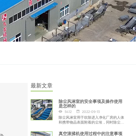
最新文章
除尘风淋室的安全事项及操作使用
是怎样的
5412
2022-09-13
除尘风淋室用于吹除进入净化厂房的人体
和携带物品表面附着的尘埃，同时除尘风
淋室也起气闸的作用，防止未经净化的空
气进入洁净区域，
真空滚揉机使用过程中的注意事项