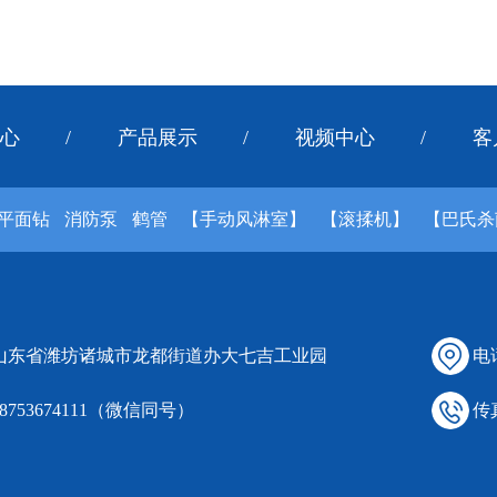
心
/
产品展示
/
视频中心
/
客
平面钻
消防泵
鹤管
【手动风淋室】
【滚揉机】
【巴氏杀
 山东省潍坊诸城市龙都街道办大七吉工业园
电话
18753674111（微信同号）
传真