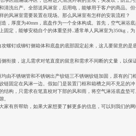
洁净区阻隔缓冲区，也将进入清洗外表的尘埃，头发吹，防止污
和清洗出产。全部送风淋室，后用电，能够用于客户的商品。但
样的风淋室需要装置在现场。那么风淋室有怎样的安装流程？
，厚度为40mm，底盘作为一个全体构成。首先，空气淋浴底
固定，能够安稳自个的体重坚持..通常单人风淋室为350kg，为
攻螺钉或铆钉侧箱体和底盘的底部固定起来，这儿要留意的是
侧衔接，这儿需求对笔直度的留意和需求不间断的丈量，以保
均由不锈钢管和不锈钢出产铰链三不锈钢铰链加固，原有的门
铰链固定在风淋一边。假如门是装置门框和箱槽之间不充足的冲
的结构，只需求在笔直校对下部的风和雨，将空气淋浴底盘垫可
隙。
大家有所帮助，如果大家想要了解更多的信息，可以到我们的网