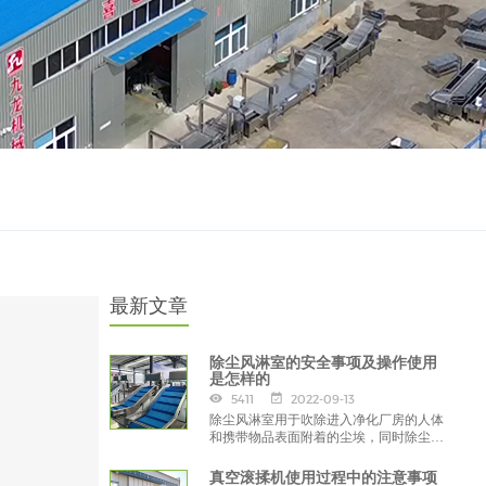
最新文章
除尘风淋室的安全事项及操作使用
是怎样的
5411
2022-09-13
除尘风淋室用于吹除进入净化厂房的人体
和携带物品表面附着的尘埃，同时除尘风
淋室也起气闸的作用，防止未经净化的空
气进入洁净区域，
真空滚揉机使用过程中的注意事项