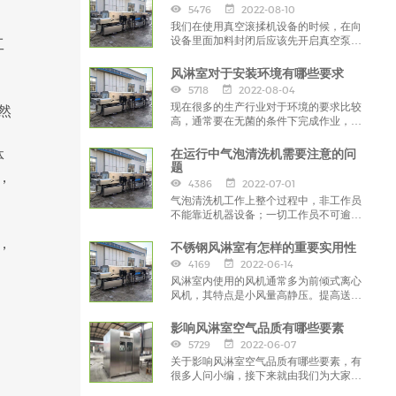
5476
2022-08-10
我们在使用真空滚揉机设备的时候，在向
设备里面加料封闭后应该先开启真空泵抽
工
真空，在达到一定的负压的时候，
风淋室对于安装环境有哪些要求
5718
2022-08-04
现在很多的生产行业对于环境的要求比较
然
高，通常要在无菌的条件下完成作业，以
保证产品质量，那么这些行业就需要安装
使用风淋室。
体
在运行中气泡清洗机需要注意的问
题
，
4386
2022-07-01
气泡清洗机工作上整个过程中，非工作员
不能靠近机器设备；一切工作员不可逾越
一切旋转预制构件。造成常见问题时，尽
，
量立刻停止运作，
不锈钢风淋室有怎样的重要实用性
4169
2022-06-14
风淋室内使用的风机通常多为前倾式离心
风机，其特点是小风量高静压。提高送风
量，无疑就是对风机的工况提出了更高的
要求，
影响风淋室空气品质有哪些要素
5729
2022-06-07
关于影响风淋室空气品质有哪些要素，有
很多人问小编，接下来就由我们为大家解
答一下吧，希望对大家有所帮助。