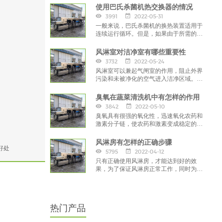
使用巴氏杀菌机热交换器的情况
3991
2022-05-31
一般来说，巴氏杀菌机的换热装置适用于
连续运行循环。但是，如果由于所需的热
处理条件，热交换器不可能连续运行，则
须提前采取预防措施，
风淋室对洁净室有哪些重要性
3732
2022-05-24
风淋室可以兼起气闸室的作用，阻止外界
污染和未被净化的空气进入洁净区域。工
作人员将头发，灰尘、细菌带入车间，
臭氧在蔬菜清洗机中有怎样的作用
3842
2022-05-10
臭氧具有很强的氧化性，迅速氧化农药和
激素分子链，使农药和激素变成稳定的无
机化合物；杀菌、消毒：臭氧中单原子具
有很强的渗透性，
风淋房有怎样的正确步骤
好处
5795
2022-04-12
只有正确使用风淋房，才能达到好的效
果，为了保证风淋房正常工作，同时为了
保持净化车间的环境整洁，在使用风淋房
前，要注重正确的方法。
热门产品